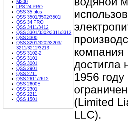
водяной м
M300
LPS 24 PRO
использов
QSS 35 plus
QSS 3501/3502/3501i
QSS 34 PRO
электропи
QSS 3411/3412
QSS 3301/3302/3311/3312
производс
QSS 3300
QSS 3201/3202/3203/
3211/3212/3213
компания N
QSS 3102-2
QSS 3101
достигла 
QSS 3001
QSS 2901
1956 году
QSS 2711
QSS 2611/2612
QSS 2600E
ограничен
QSS 2301
QSS 2211
(Limited L
QSS 1501
LLC).