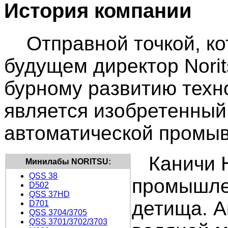
История компании
Отправной точкой, ко
будущем директор Nori
бурному развитию техн
является изобретенный 
автоматической промыв
Каничи Н
Минилабы NORITSU:
QSS 38
промышле
D502
QSS 37НD
детища. А
D701
QSS 3704/3705
QSS 3701/3702/3703